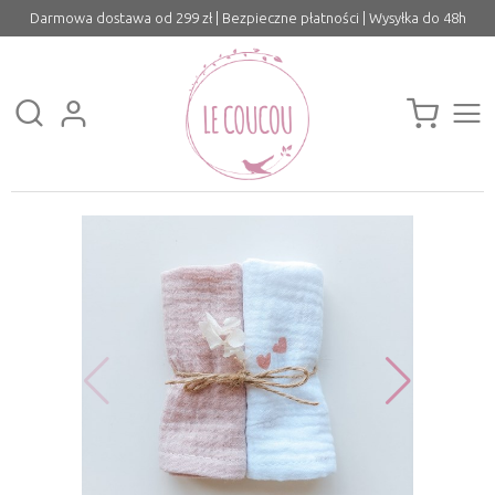
Darmowa dostawa od 299 zł | Bezpieczne płatności | Wysyłka do 48h