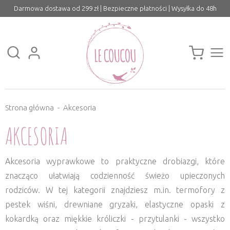
Darmowa dostawa od 299 zł | Bezpieczne płatności | Wysyłka do 48h
Strona główna
Akcesoria
AKCESORIA
Akcesoria wyprawkowe to praktyczne drobiazgi, które
znacząco ułatwiają codzienność świeżo upieczonych
rodziców. W tej kategorii znajdziesz m.in. termofory z
pestek wiśni, drewniane gryzaki, elastyczne opaski z
kokardką oraz miękkie króliczki - przytulanki - wszystko