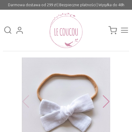
Darmowa dostawa od 299 zł | Bezpieczne płatności | Wysyłka do 48h