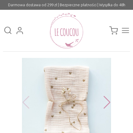
Darmowa dostawa od 299 zł | Bezpieczne płatności | Wysyłka do 48h