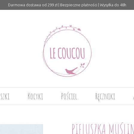
Darmowa dostawa od 299 zł | Bezpieczne płatności | Wysyłka do 48h
uszki
Kocyki
Pościel
Ręczniki
PIELUSZKA MUŚLI