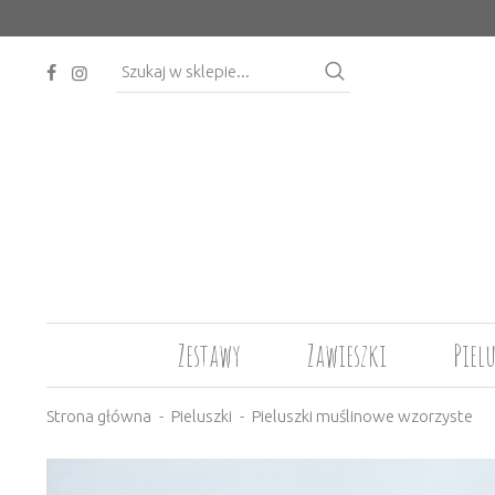
Zestawy
Zawieszki
Piel
Strona główna
Pieluszki
Pieluszki muślinowe wzorzyste