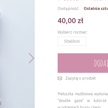
Dostępność:
Ostatnia szt
40,00
zł
Wybierz rozmiar:
50x60cm
DODAJ
Zapytaj o produkt
Pieluszka muślinowa wykona
"double gaze" w kolorze
w odcieniach brązu i beżu.