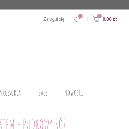
0
Zaloguj się
0,00 zł
Akcesoria
Sale
Nowości
KIEM - PUDROWY RÓŻ