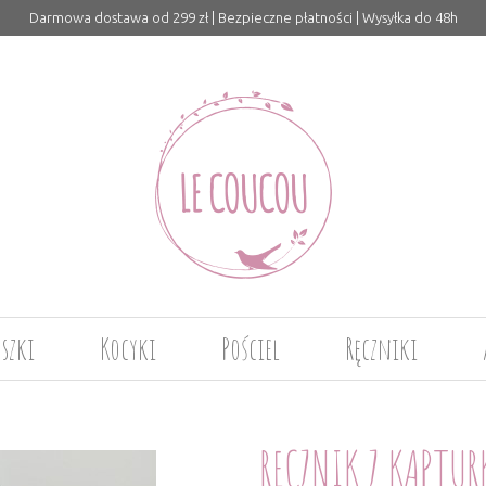
Darmowa dostawa od 299 zł | Bezpieczne płatności | Wysyłka do 48h
uszki
Kocyki
Pościel
Ręczniki
RĘCZNIK Z KAPTUR