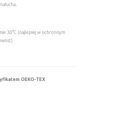
malucha.
ie 30°C (najlepiej w ochronnym
hwost)
tyfikatem OEKO-TEX