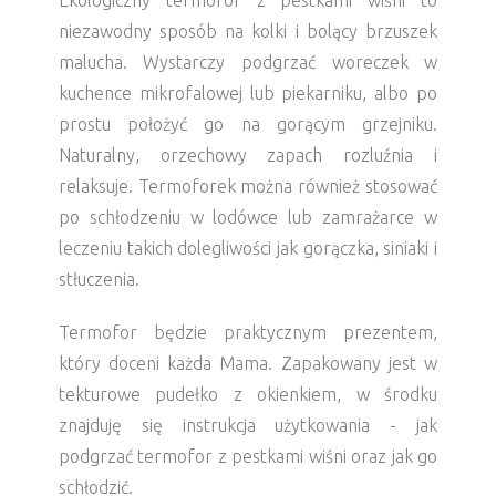
Ekologiczny termofor z pestkami wiśni to
niezawodny sposób na kolki i bolący brzuszek
malucha. Wystarczy podgrzać woreczek w
kuchence mikrofalowej lub piekarniku, albo po
prostu położyć go na gorącym grzejniku.
Naturalny, orzechowy zapach rozluźnia i
relaksuje. Termoforek można również stosować
po schłodzeniu w lodówce lub zamrażarce w
leczeniu takich dolegliwości jak gorączka, siniaki i
stłuczenia.
Termofor będzie praktycznym prezentem,
który doceni każda Mama. Zapakowany jest w
tekturowe pudełko z okienkiem, w środku
znajduję się instrukcja użytkowania - jak
podgrzać termofor z pestkami wiśni oraz jak go
schłodzić.