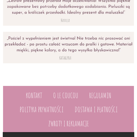
KONTAKT
O LE COUCOU
REGULAMIN
POLITYKA PRYWATNOŚCI
DOSTAWA I PŁATNOŚCI
ZWROTY I REKLAMACJE