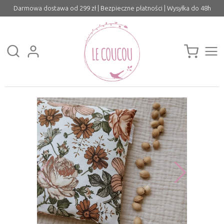
Darmowa dostawa od 299 zł | Bezpieczne płatności | Wysyłka do 48h