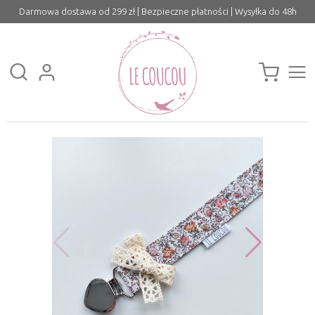
Darmowa dostawa od 299 zł | Bezpieczne płatności | Wysyłka do 48h