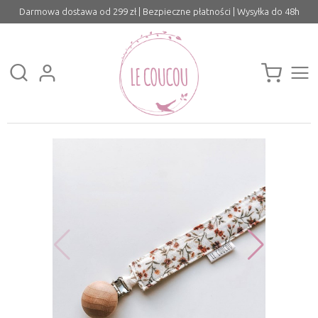
Darmowa dostawa od 299 zł | Bezpieczne płatności | Wysyłka do 48h