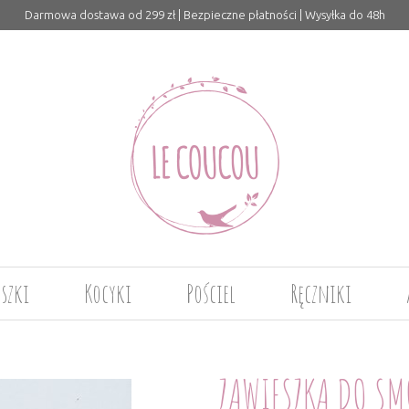
Darmowa dostawa od 299 zł | Bezpieczne płatności | Wysyłka do 48h
uszki
Kocyki
Pościel
Ręczniki
ZAWIESZKA DO SMO