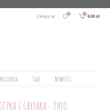
0
Zaloguj się
0,00 zł
Akcesoria
Sale
Nowości
CZKA I GRYZAKA - THEO