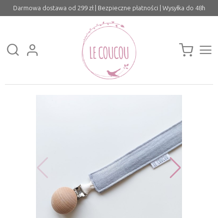
Darmowa dostawa od 299 zł | Bezpieczne płatności | Wysyłka do 48h