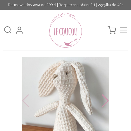
Darmowa dostawa od 299 zł | Bezpieczne płatności | Wysyłka do 48h