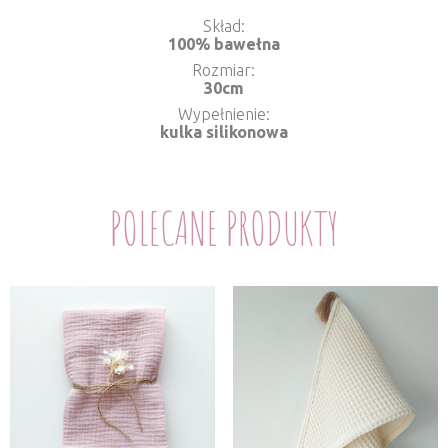
Skład
100% bawełna
Rozmiar
30cm
Wypełnienie
kulka silikonowa
POLECANE PRODUKTY