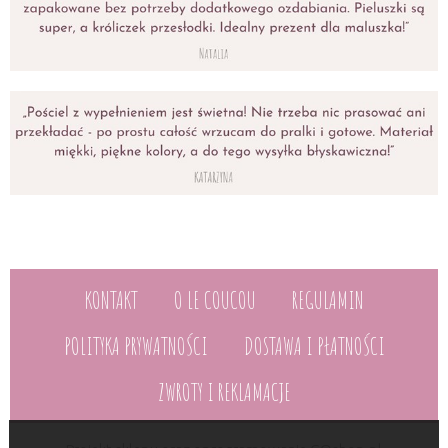
KONTAKT
O LE COUCOU
REGULAMIN
POLITYKA PRYWATNOŚCI
DOSTAWA I PŁATNOŚCI
ZWROTY I REKLAMACJE