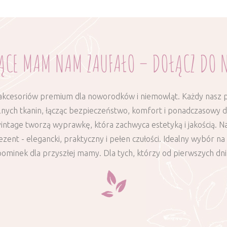
ĄCE MAM NAM ZAUFAŁO – DOŁĄCZ DO 
akcesoriów premium dla noworodków i niemowląt. Każdy nasz p
lnych tkanin, łącząc bezpieczeństwo, komfort i ponadczasowy de
 vintage tworzą wyprawkę, która zachwyca estetyką i jakością. N
zent - elegancki, praktyczny i pełen czułości. Idealny wybór n
minek dla przyszłej mamy. Dla tych, którzy od pierwszych dni 