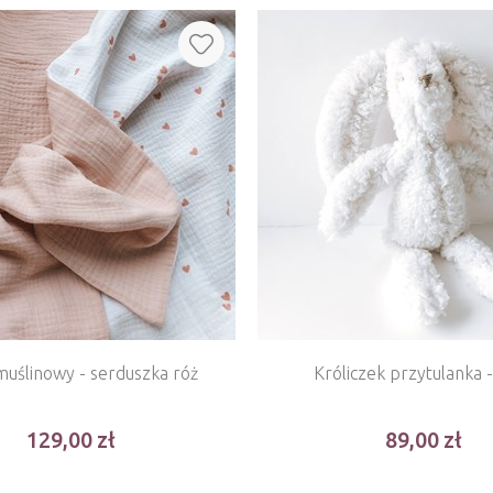
 muślinowy - serduszka róż
Króliczek przytulanka 
129,00
89,00