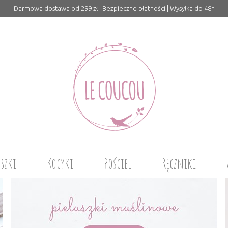
Darmowa dostawa od 299 zł | Bezpieczne płatności | Wysyłka do 48h
uszki
Kocyki
Pościel
Ręczniki